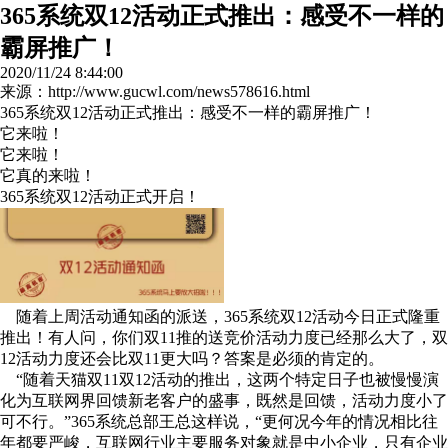
365系统双12活动正式推出：感受不一样的
霸屏推广！
2020/11/24 8:44:00
来源：http://www.gucwl.com/news578616.html
365
系统双
12
活动正式推出：感受不一样的霸屏推广！
它来啦！
它来啦！
它真的来啦！
365
系统双
12
活动正式开启！
随着上周活动通知函的派送，
365
系统双
12
活动今日正式隆重
推出！有人问，你们双
11
推的送竞价活动力度已经那么大了，双
12
活动力度还会比双
11
更大吗？答案是必须的肯定的。
“随着天猫双
11
双
12
活动的推出，这两个特定日子也被慢慢演
化为互联网界回馈新老客户的盛事，既然是回馈，活动力度小了
可不行。”
365
系统总部王总这样说，“更何况今年的情况相比往
年都要严峻，互联网行业主要服务对象就是中小企业，只有企业