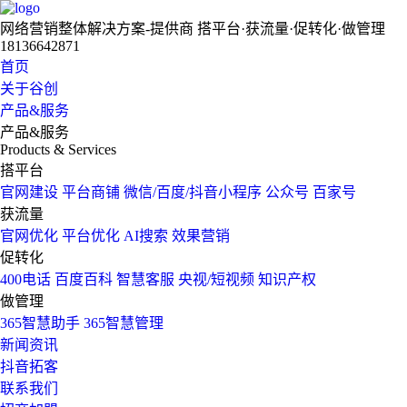
网络营销整体解决方案-提供商
搭平台·获流量·促转化·做管理
18136642871
首页
关于谷创
产品&服务
产品&服务
Products & Services
搭平台
官网建设
平台商铺
微信/百度/抖音小程序
公众号
百家号
获流量
官网优化
平台优化
AI搜索
效果营销
促转化
400电话
百度百科
智慧客服
央视/短视频
知识产权
做管理
365智慧助手
365智慧管理
新闻资讯
抖音拓客
联系我们