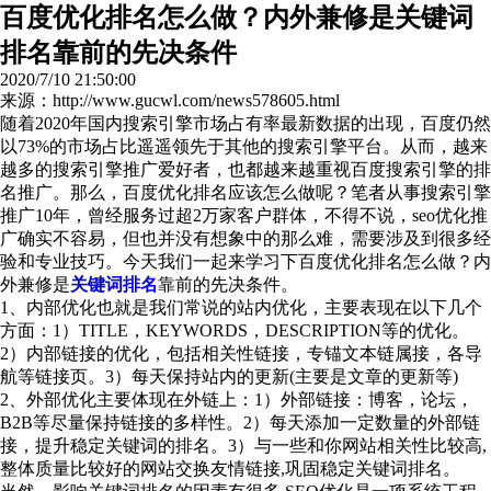
百度优化排名怎么做？内外兼修是关键词
排名靠前的先决条件
2020/7/10 21:50:00
来源：http://www.gucwl.com/news578605.html
随着2020年国内搜索引擎市场占有率最新数据的出现，百度仍然
以73%的市场占比遥遥领先于其他的搜索引擎平台。从而，越来
越多的搜索引擎推广爱好者，也都越来越重视百度搜索引擎的排
名推广。那么，百度优化排名应该怎么做呢？笔者从事搜索引擎
推广10年，曾经服务过超2万家客户群体，不得不说，seo优化推
广确实不容易，但也并没有想象中的那么难，需要涉及到很多经
验和专业技巧。今天我们一起来学习下百度优化排名怎么做？内
外兼修是
关键词排名
靠前的先决条件。
1、内部优化也就是我们常说的站内优化，主要表现在以下几个
方面：1）TITLE，KEYWORDS，DESCRIPTION等的优化。
2）内部链接的优化，包括相关性链接，专锚文本链属接，各导
航等链接页。3）每天保持站内的更新(主要是文章的更新等)
2、外部优化主要体现在外链上：1）外部链接：博客，论坛，
B2B等尽量保持链接的多样性。2）每天添加一定数量的外部链
接，提升稳定关键词的排名。3）与一些和你网站相关性比较高,
整体质量比较好的网站交换友情链接,巩固稳定关键词排名。